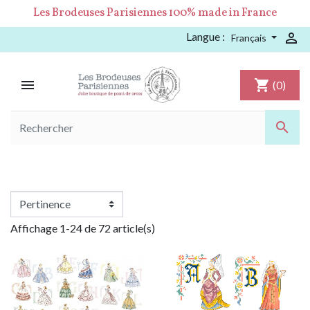
Les Brodeuses Parisiennes 100% made in France
Langue :

Français

shopping_cart
(0)

Affichage 1-24 de 72 article(s)