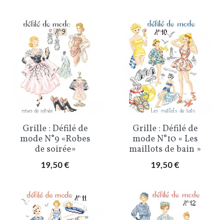
Grille : Défilé de
Grille : Défilé de
mode N°9 «Robes
mode N°10 « Les
de soirée»
maillots de bain »
Prix
Prix
19,50 €
19,50 €