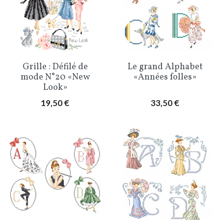
Grille : Défilé de
Le grand Alphabet
mode N°20 «New
«Années folles»
Look»
Prix
Prix
19,50 €
33,50 €