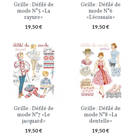
Grille : Défilé de
Grille : Défilé de
mode N°5 «La
mode N°6
rayure»
«L'écossais»
Prix
Prix
19,50 €
19,50 €
Grille : Défilé de
Grille : Défilé de
mode N°7 «Le
mode N°8 «La
jacquard»
dentelle»
Prix
Prix
19,50 €
19,50 €