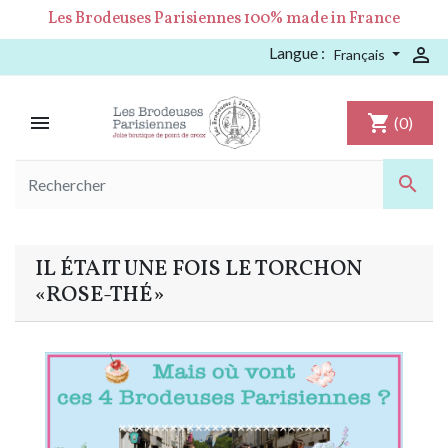
Les Brodeuses Parisiennes 100% made in France
Langue :

Français

shopping_cart
(0)

IL ÉTAIT UNE FOIS LE TORCHON
«ROSE-THÉ»