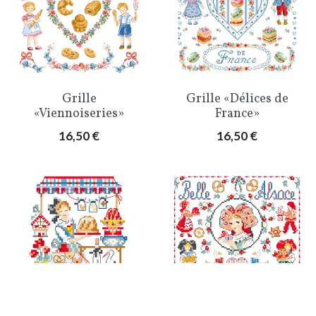
Grille
Grille «Délices de
«Viennoiseries»
France»
Prix
Prix
16,50 €
16,50 €