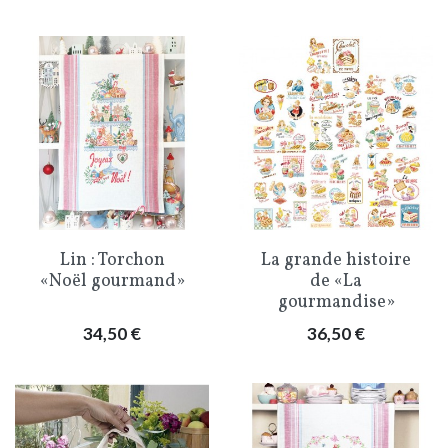
Lin : Torchon
La grande histoire
«Noël gourmand»
de «La
gourmandise»
Prix
Prix
34,50 €
36,50 €