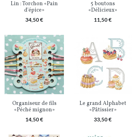
Lin : Torchon «Pain
5 boutons
d'épice»
«Délicieux»
Prix
Prix
34,50 €
11,50 €
Organiseur de fils
Le grand Alphabet
«Péché mignon»
«Pâtissier»
Prix
Prix
14,50 €
33,50 €