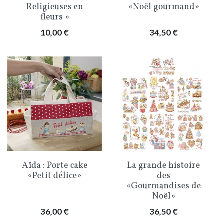
Religieuses en
«Noël gourmand»
fleurs »
Prix
Prix
10,00 €
34,50 €
Aïda : Porte cake
La grande histoire
«Petit délice»
des
«Gourmandises de
Noël»
Prix
Prix
36,00 €
36,50 €