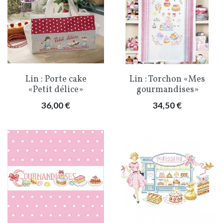
Lin : Porte cake
Lin : Torchon «Mes
«Petit délice»
gourmandises»
Prix
Prix
36,00 €
34,50 €