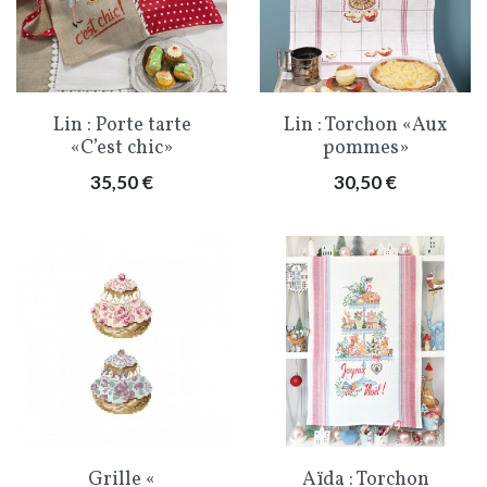
Lin : Porte tarte
Lin : Torchon «Aux
«C’est chic»
pommes»
Prix
Prix
35,50 €
30,50 €
Grille «
Aïda : Torchon