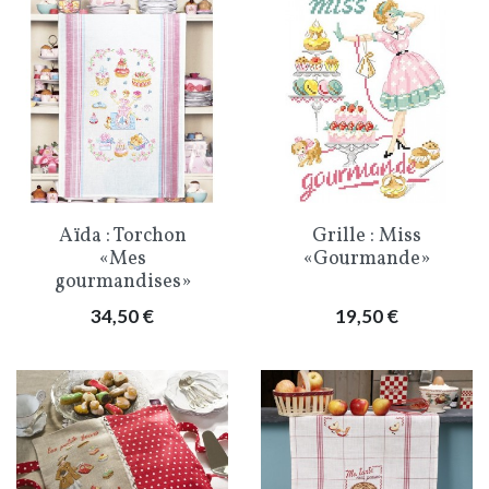
Aïda : Torchon
Grille : Miss
«Mes
«Gourmande»
gourmandises»
Prix
Prix
34,50 €
19,50 €