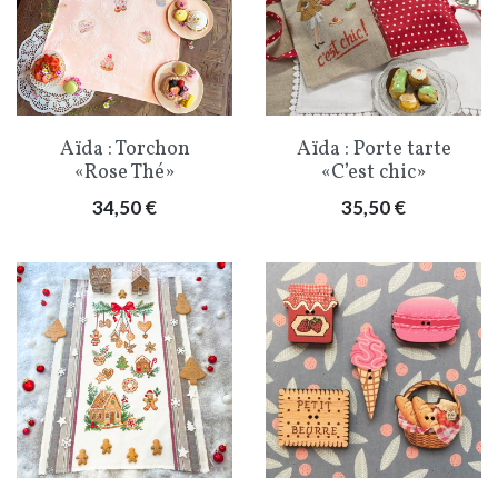
Aïda : Torchon
Aïda : Porte tarte
«Rose Thé»
«C’est chic»
Prix
Prix
34,50 €
35,50 €