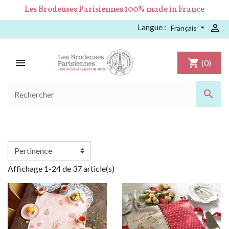
Les Brodeuses Parisiennes 100% made in France
Langue :

Français

shopping_cart
(0)

Affichage 1-24 de 37 article(s)