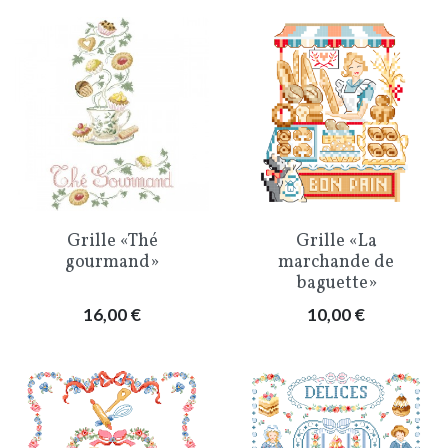
Grille «Thé
Grille «La
gourmand»
marchande de
baguette»
Prix
Prix
16,00 €
10,00 €