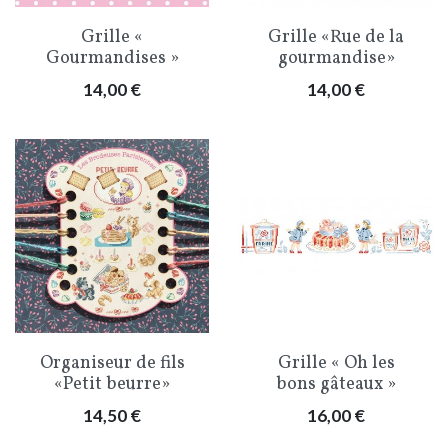
Grille «
Grille «Rue de la
Gourmandises »
gourmandise»
Prix
Prix
14,00 €
14,00 €
Organiseur de fils
Grille « Oh les
«Petit beurre»
bons gâteaux »
Prix
Prix
14,50 €
16,00 €