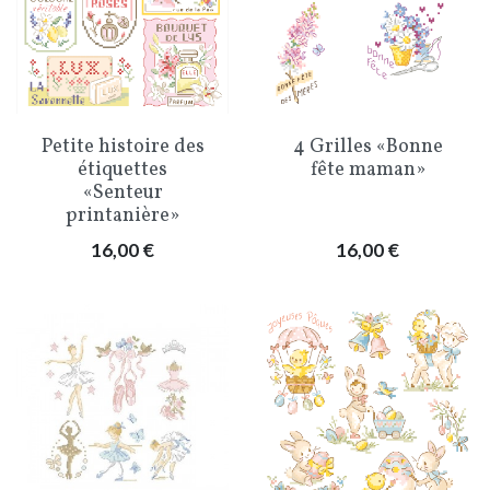
Petite histoire des
4 Grilles «Bonne
étiquettes
fête maman»
«Senteur
printanière»
Prix
Prix
16,00 €
16,00 €