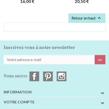
Prix
Prix
16,00 €
20,50 €

Retour en haut
C'EST TOUS LES GENS !!
Inscrivez vous à notre newsletter
ok
Nous suivre
INFORMATION
VOTRE COMPTE