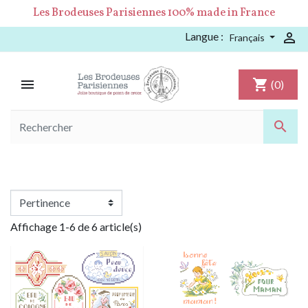
Les Brodeuses Parisiennes 100% made in France
Langue :

Français

shopping_cart
(0)

Affichage 1-6 de 6 article(s)