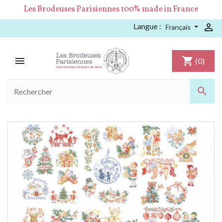
Les Brodeuses Parisiennes 100% made in France
Langue :

Français

shopping_cart
(0)
