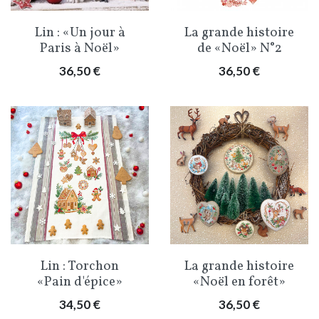
Lin : «Un jour à
La grande histoire
Paris à Noël»
de «Noël» N°2
Prix
Prix
36,50 €
36,50 €
Lin : Torchon
La grande histoire
«Pain d'épice»
«Noël en forêt»
Prix
Prix
34,50 €
36,50 €