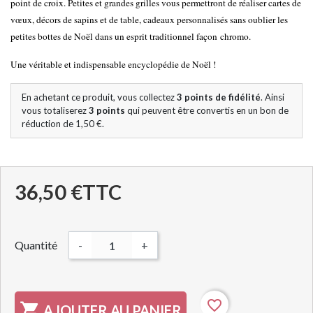
point de croix. Petites et grandes grilles vous permettront de réaliser cartes de
vœux, décors de sapins et de table, cadeaux personnalisés sans oublier les
petites bottes de Noël dans un esprit traditionnel façon
chromo.
Une véritable et indispensable encyclopédie de Noël !
En achetant ce produit, vous collectez
3
points de fidélité
. Ainsi
vous totaliserez
3
points
qui peuvent être convertis en un bon de
réduction de
1,50 €
.
36,50 €
TTC
Quantité
-
+
favorite_border

AJOUTER AU PANIER