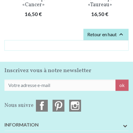
«Cancer»
«Taureau»
Prix
Prix
16,50 €
16,50 €

Retour en haut
C'EST TOUS LES GENS !!
Inscrivez vous à notre newsletter
ok
Nous suivre
INFORMATION