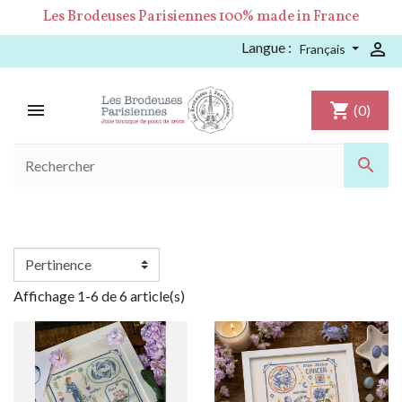
Les Brodeuses Parisiennes 100% made in France
Langue :

Français

shopping_cart
(0)

Affichage 1-6 de 6 article(s)