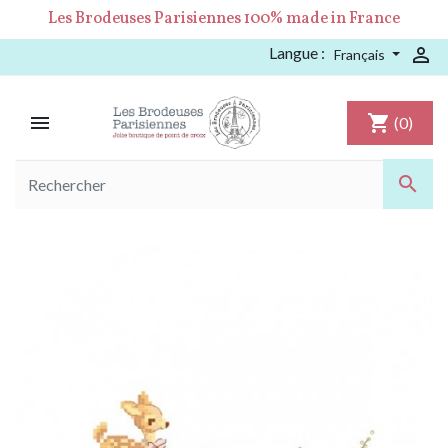
Les Brodeuses Parisiennes 100% made in France
Langue :

Français

shopping_cart
(0)
