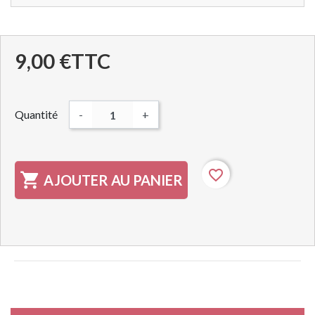
9,00 €
TTC
Quantité
-
+
favorite_border

AJOUTER AU PANIER