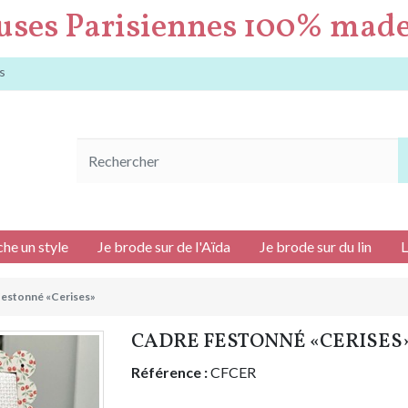
uses Parisiennes 100% made
s
che un style
Je brode sur de l'Aïda
Je brode sur du lin
L
festonné «Cerises»
CADRE FESTONNÉ «CERISES
Référence :
CFCER