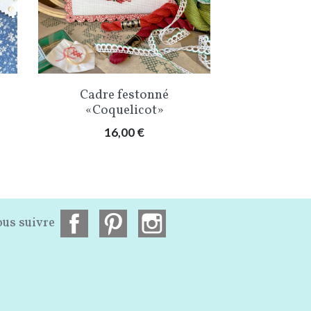
Aperçu rapide
Aper


Cadre festonné
Cadre 
«Coquelicot»
«Bre
Prix
Pri
16,00 €
16
us suivre