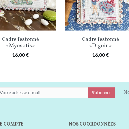
Aperçu rapide
Aperçu rapide


Cadre festonné
Cadre festonné
«Myosotis»
«Digoin»
Prix
Prix
16,00 €
16,00 €
No
S’abonner
E COMPTE
NOS COORDONNÉES