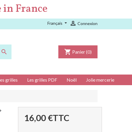
 in France

Français
Connexion

shopping_cart
Panier
(0)
es grilles
Les grilles PDF
Noël
Jolie mercerie
»
16,00 €
TTC