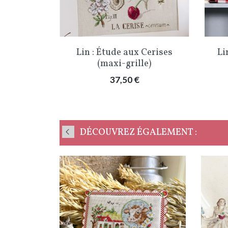
Aperçu rapide

Lin : Étude aux Cerises
Li
(maxi-grille)
Prix
37,50 €
DÉCOUVREZ ÉGALEMENT :