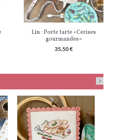
Aperçu rapide

e
Lin : Porte tarte «Cerises
gourmandes»
Prix
35,50 €