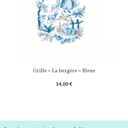
Grille « La bergère » Bleue
Prix
14,00 €