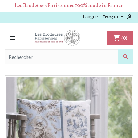
Les Brodeuses Parisiennes 100% made in France
Langue :

Français

shopping_cart
(0)
