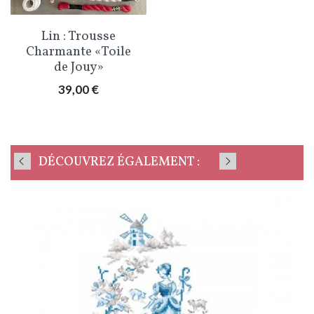
Lin : Trousse
Charmante «Toile
de Jouy»
Prix
39,00 €
DÉCOUVREZ ÉGALEMENT :