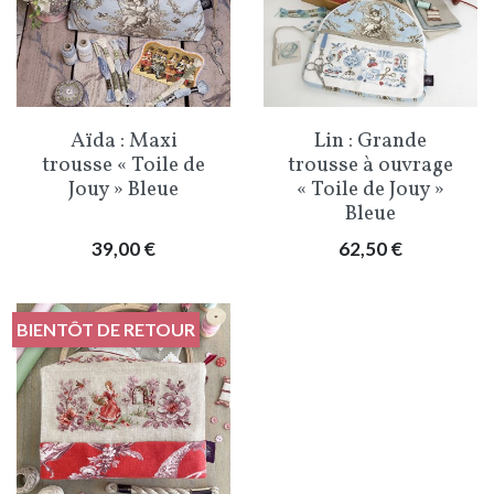
Aïda : Maxi
Lin : Grande
trousse « Toile de
trousse à ouvrage
Jouy » Bleue
« Toile de Jouy »
Bleue
Prix
Prix
39,00 €
62,50 €
BIENTÔT DE RETOUR