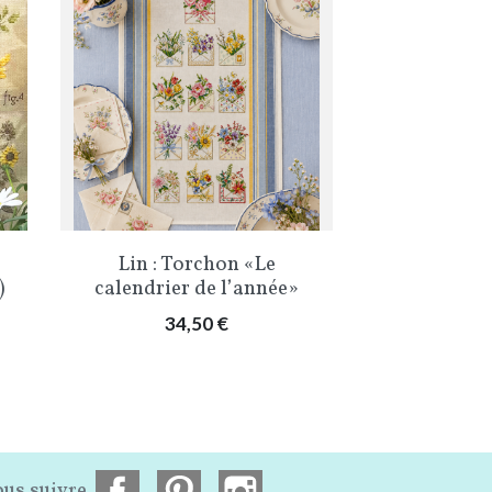
Aperçu rapide
Aper


Lin : Torchon «Le
Lin : To
)
calendrier de l’année»
Saint
Prix
Pri
34,50 €
34
us suivre