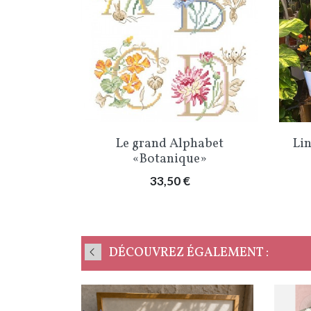
Aperçu rapide

Le grand Alphabet
Lin
«Botanique»
Prix
33,50 €
DÉCOUVREZ ÉGALEMENT :