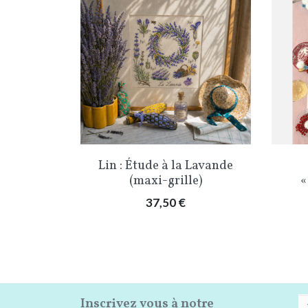
ide
Aperçu rapide

aux
Lin : Étude à la Lavande
-grille)
(maxi-grille)
«
Prix
37,50 €
Inscrivez vous à notre