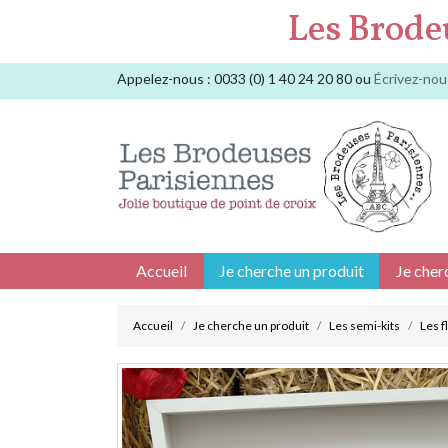
Les Brode
Appelez-nous :
0033 (0) 1 40 24 20 80
ou
Écrivez-nou
Accueil
Je cherche un produit
Je cher
Accueil
Je cherche un produit
Les semi-kits
Les f