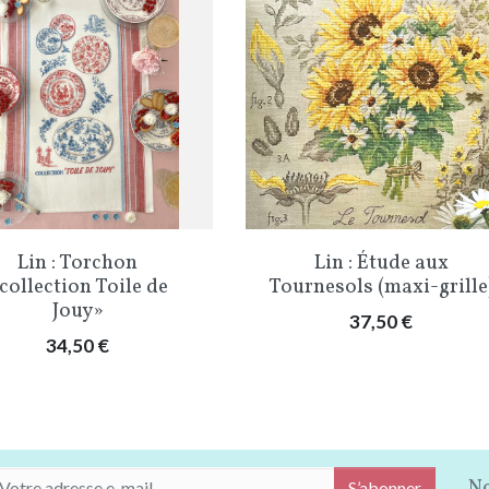
Aperçu rapide
Aperçu rapide


Lin : Torchon
Lin : Étude aux
collection Toile de
Tournesols (maxi-grille
Jouy»
Prix
37,50 €
Prix
34,50 €
No
S’abonner