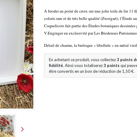
À broder au point de croix sur une jolie toile de lin 11 fi
coloris rare et de très belle qualité (Zweigart), l’Étude a
Coquelicots fait partie des Études botaniques dessinées 
V.Enginger en exclusivité par Les Brodeuses Parisiennes
Détail de charme, la breloque « libellule » en métal vieil
En achetant ce produit, vous collectez
3
points d
fidélité
. Ainsi vous totaliserez
3
points
qui peuv
être convertis en un bon de réduction de
1,50 €
.
