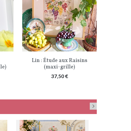
Aperçu rapide

Lin : Étude aux Raisins
le)
(maxi-grille)
Prix
37,50 €