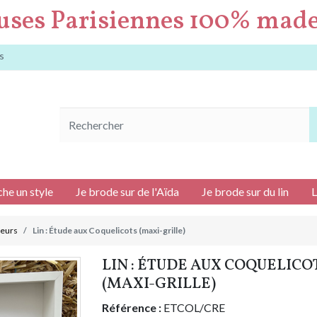
uses Parisiennes 100% made
s
che un style
Je brode sur de l'Aïda
Je brode sur du lin
L
leurs
Lin : Étude aux Coquelicots (maxi-grille)
LIN : ÉTUDE AUX COQUELICO
(MAXI-GRILLE)
Référence :
ETCOL/CRE