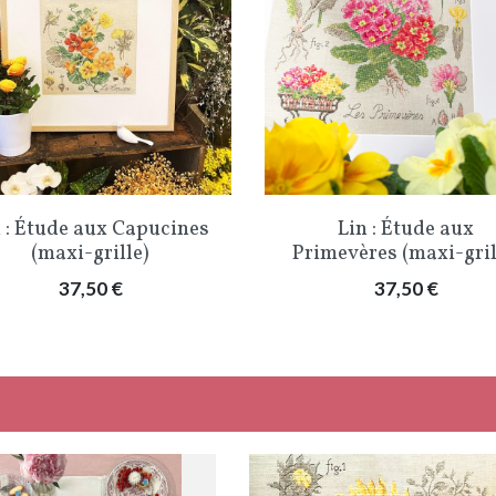
Aperçu rapide
Aperçu rapide


 : Étude aux Capucines
Lin : Étude aux
(maxi-grille)
Primevères (maxi-gril
Prix
Prix
37,50 €
37,50 €