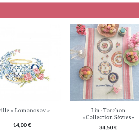
Aperçu rapide
Aperçu rapide


ille « Lomonosov »
Lin : Torchon
«Collection Sèvres»
Prix
14,00 €
Prix
34,50 €