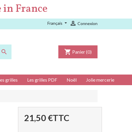
 in France

Français
Connexion

shopping_cart
Panier
(0)
es grilles
Les grilles PDF
Noël
Jolie mercerie
21,50 €
TTC