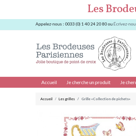
Les Brode
Appelez-nous :
0033 (0) 1 40 24 20 80
ou
Écrivez-nou
Accueil
Je cherche un produit
Je cher
Accueil
Les grilles
Grille «Collection de pichets»