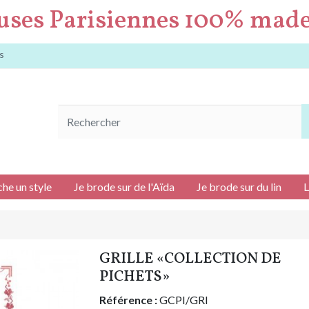
uses Parisiennes 100% made
s
che un style
Je brode sur de l'Aïda
Je brode sur du lin
L
GRILLE «COLLECTION DE
PICHETS»
Référence :
GCPI/GRI