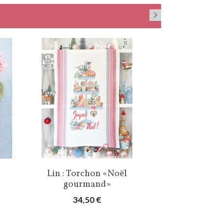
Aperçu rapide
Aper


Lin : Torchon «Noël
Lin : Tor
gourmand»
de No
Prix
Pri
34,50 €
34