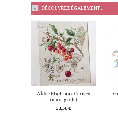
DÉCOUVREZ ÉGALEMENT :
ide
Aperçu rapide

habet
AÏda : Étude aux Cerises
Gr
(maxi grille)
Prix
33,50 €