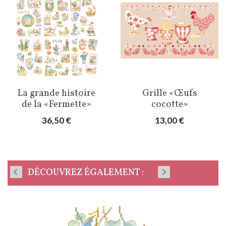
La grande histoire
Grille «Œufs
de la «Fermette»
cocotte»
Prix
Prix
36,50 €
13,00 €
DÉCOUVREZ ÉGALEMENT :