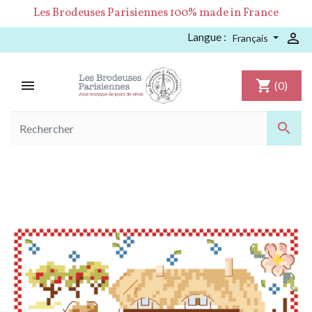
Les Brodeuses Parisiennes 100% made in France
Langue :

Français

shopping_cart
(0)
