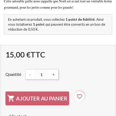
Cette adorable grille nous rappelle que Noël est avant tout un véritable festin
gourmand, pour les petits comme pour les grands!
En achetant ce produit, vous collectez
1
point de fidélité
. Ainsi
vous totaliserez
1
point
qui peuvent être convertis en un bon de
réduction de
0,50 €
.
15,00 €
TTC
Quantité
-
+
favorite_border

AJOUTER AU PANIER