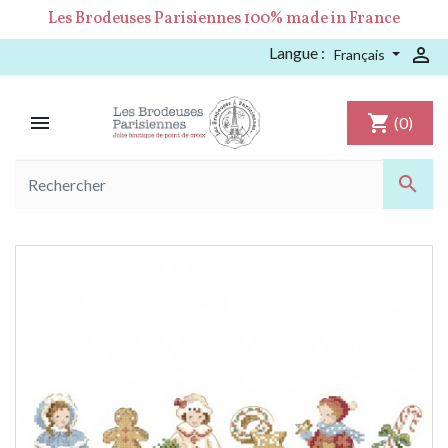
Les Brodeuses Parisiennes 100% made in France
Langue :

Français

shopping_cart
(0)
