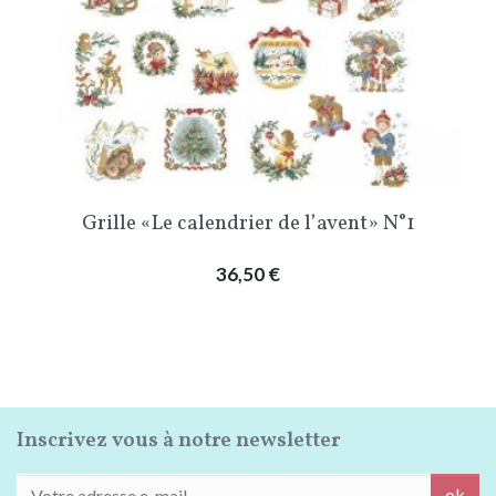
Grille «Le calendrier de l’avent» N°1
Prix
36,50 €
Inscrivez vous à notre newsletter
ok