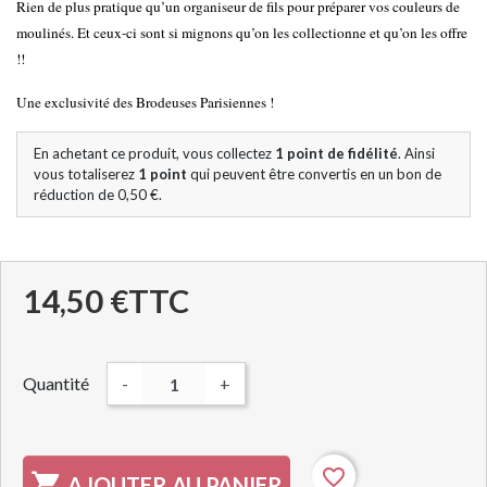
Rien de plus pratique qu’un organiseur de fils pour préparer vos couleurs de
moulinés. Et ceux-ci sont si mignons qu’on les collectionne et qu’on les offre
!!
Une exclusivité des Brodeuses Parisiennes !
En achetant ce produit, vous collectez
1
point de fidélité
. Ainsi
vous totaliserez
1
point
qui peuvent être convertis en un bon de
réduction de
0,50 €
.
14,50 €
TTC
Quantité
-
+
favorite_border

AJOUTER AU PANIER