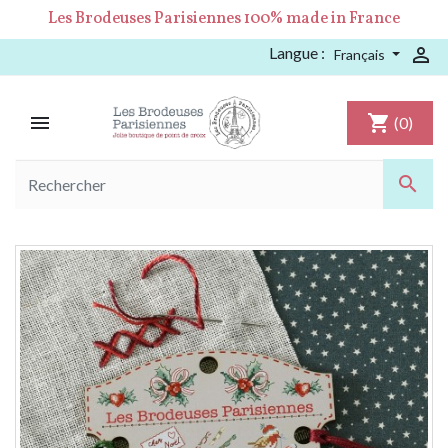
Les Brodeuses Parisiennes 100% made in France
Langue :

Français

shopping_cart
(0)
