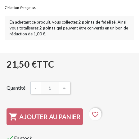
Création française.
En achetant ce produit, vous collectez
2
points de fidélité
. Ainsi
vous totaliserez
2
points
qui peuvent être convertis en un bon de
réduction de
1,00 €
.
21,50 €
TTC
Quantité
-
+
favorite_border

AJOUTER AU PANIER

En stock