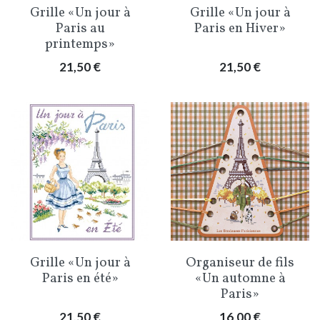
Grille «Un jour à
Grille «Un jour à
Paris au
Paris en Hiver»
printemps»
Prix
Prix
21,50 €
21,50 €
Grille «Un jour à
Organiseur de fils
Paris en été»
«Un automne à
Paris»
Prix
Prix
21,50 €
16,00 €