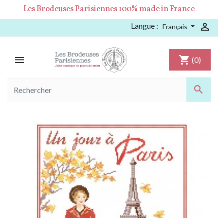
Les Brodeuses Parisiennes 100% made in France
Langue :

Français

shopping_cart
(0)
