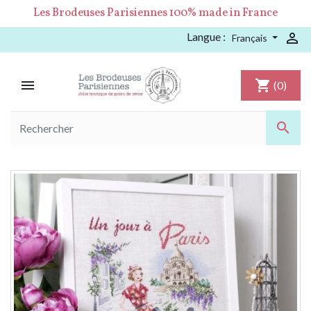
Les Brodeuses Parisiennes 100% made in France
Langue :

Français

shopping_cart
(0)
