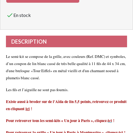

En stock
DESCRIPTION
Le semi-kit se compose de la grille, avec couleurs (Ref. DMC) et symboles,
d’un coupon de lin blanc cassé de très belle qualité à 11 fils de 44 x 34 cm,
d'une breloque «Tour Eiffel» en métal vieilli et d'un charmant noeud à
plumetis blanc cassé.
Les fils et l’aiguille ne sont pas fournis.
Existe aussi à broder sur de l'Aïda de lin 5,5 points, retrouvez ce produit
en cliquan
t
ici
!
Pour retrouver tous les semi-kits « Un jour à Paris », cliquez-
ici
!
Pour retrouver la grille « Un jour à Paris à Montmartre »,
cliquez-
ici
!