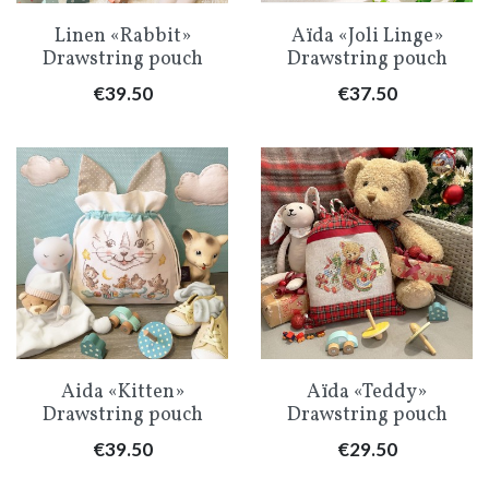
Linen «Rabbit»
Aïda «Joli Linge»
Drawstring pouch
Drawstring pouch
Price
Price
€39.50
€37.50
Aida «Kitten»
Aïda «Teddy»
Drawstring pouch
Drawstring pouch
Price
Price
€39.50
€29.50