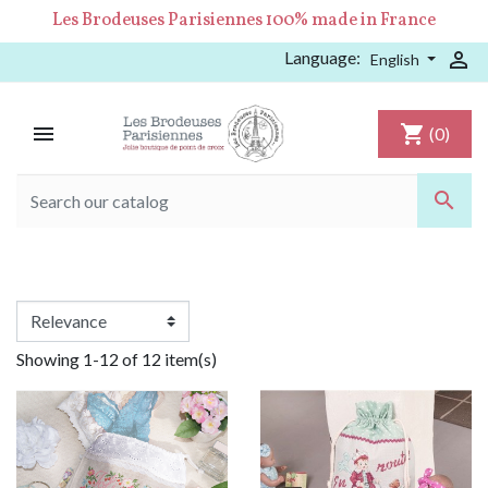
Les Brodeuses Parisiennes 100% made in France
Language:

English

shopping_cart
(0)

Showing 1-12 of 12 item(s)