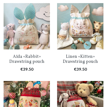
Aïda «Rabbit»
Linen «Kitten»
Drawstring pouch
Drawstring pouch
Price
Price
€39.50
€39.50