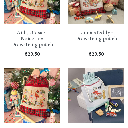
Aida «Casse-
Linen «Teddy»
Noisette»
Drawstring pouch
Drawstring pouch
Price
Price
€29.50
€29.50