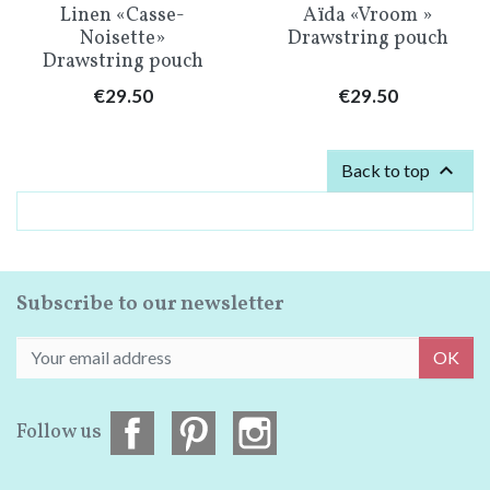
Linen «Casse-
Aïda «Vroom »
Noisette»
Drawstring pouch
Drawstring pouch
Price
Price
€29.50
€29.50

Back to top
THAT'S ALL FOLKS!!
Subscribe to our newsletter
OK
Follow us