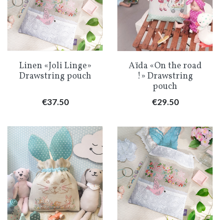
Linen «Joli Linge»
Aïda «On the road
Drawstring pouch
!» Drawstring
pouch
Price
Price
€37.50
€29.50